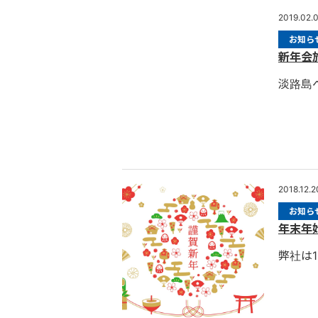
2019.02.
お知ら
新年会
淡路島
2018.12.2
お知ら
年末年
弊社は