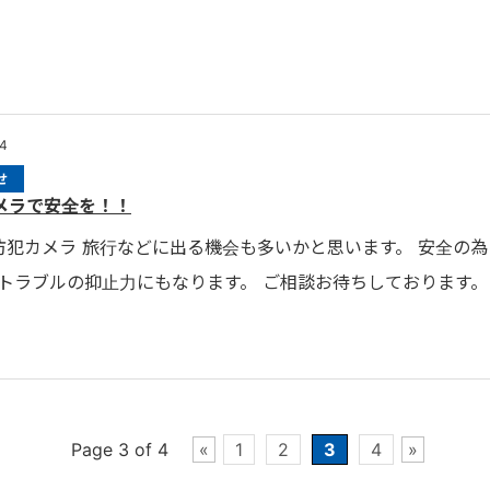
24
せ
メラで安全を！！
5_防犯カメラ 旅行などに出る機会も多いかと思います。 安全
 トラブルの抑止力にもなります。 ご相談お待ちしております。
Page 3 of 4
«
1
2
3
4
»