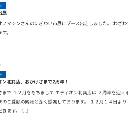
せ
出展
オノマシンさんのにぎわい市展にブース出店しました。 わざ
ます。
7
せ
オン北巽店、おかげさまで2周年！
さまで １２月をもちまして エディオン北巽店は ２周年を迎え
まのご愛顧の賜物と深く感謝しております。 １２月１４日より
きます。 […]