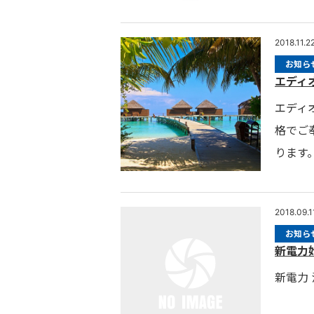
2018.11.2
お知ら
エディ
エディ
格でご
ります。(
2018.09.1
お知ら
新電力始
新電力