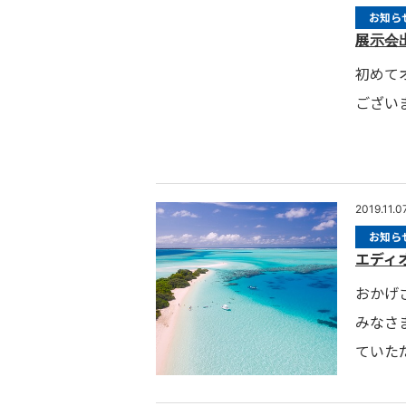
お知ら
展示会
初めて
ござい
2019.11.0
お知ら
エディ
おかげ
みなさ
ていただ