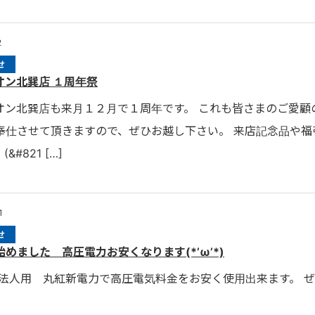
2
せ
オン北巽店 １周年祭
オン北巽店も来月１２月で１周年です。 これも皆さまのご愛顧
奉仕させて頂きますので、ぜひお越し下さい。 来店記念品や福
&#821 […]
1
せ
めました 高圧電力お安くなります(*’ω’*)
 法人用 丸紅新電力で高圧電気料金をお安く使用出来ます。 