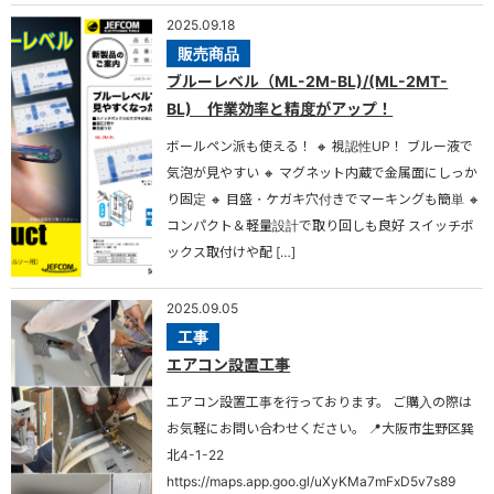
2025.09.18
販売商品
ブルーレベル（ML-2M-BL)/(ML-2MT-
BL) 作業効率と精度がアップ！
ボールペン派も使える！ 🔸 視認性UP！ ブルー液で
気泡が見やすい 🔸 マグネット内蔵で金属面にしっか
り固定 🔸 目盛・ケガキ穴付きでマーキングも簡単 🔸
コンパクト＆軽量設計で取り回しも良好 スイッチボ
ックス取付けや配 […]
2025.09.05
工事
エアコン設置工事
エアコン設置工事を行っております。 ご購入の際は
お気軽にお問い合わせください。 📍大阪市生野区巽
北4-1-22
https://maps.app.goo.gl/uXyKMa7mFxD5v7s89