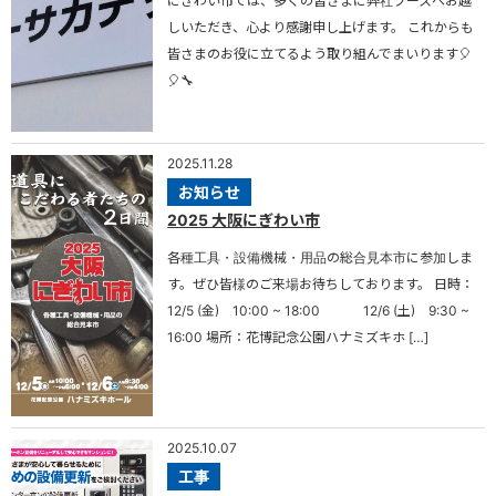
にぎわい市では、多くの皆さまに弊社ブースへお越
しいただき、心より感謝申し上げます。 これからも
皆さまのお役に立てるよう取り組んでまいります🎈
🎈🔧
2025.11.28
お知らせ
2025 大阪にぎわい市
各種工具・設備機械・用品の総合見本市に参加しま
す。ぜひ皆様のご来場お待ちしております。 日時：
12/5 (金) 10:00 ~ 18:00 12/6 (土) 9:30 ~
16:00 場所：花博記念公園ハナミズキホ […]
2025.10.07
工事